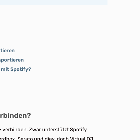
tieren
mportieren
 mit Spotify?
erbinden?
ify verbinden. Zwar unterstützt Spotify
dbox, Serato und djay, doch Virtual DJ