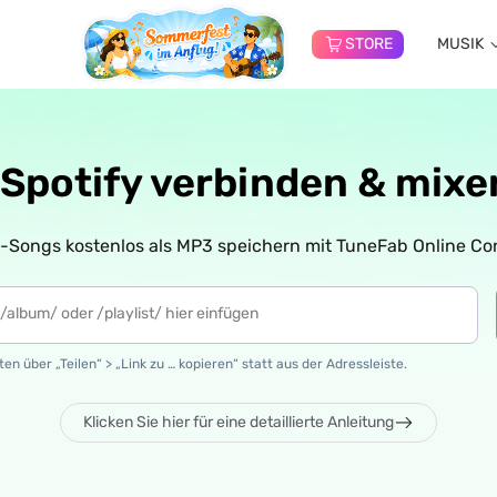
STORE
MUSIK
 Spotify verbinden & mix
y-Songs kostenlos als MP3 speichern mit TuneFab Online Con
en über „Teilen“ > „Link zu … kopieren“ statt aus der Adressleiste.
Klicken Sie hier für eine detaillierte Anleitung