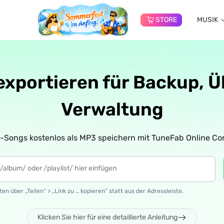
STORE
MUSIK
 exportieren für Backup,
Verwaltung
y-Songs kostenlos als MP3 speichern mit TuneFab Online Con
en über „Teilen“ > „Link zu … kopieren“ statt aus der Adressleiste.
Klicken Sie hier für eine detaillierte Anleitung