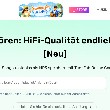
STORE
MUSIK
ören: HiFi-Qualität endl
[Neu]
y-Songs kostenlos als MP3 speichern mit TuneFab Online Con
en über „Teilen“ > „Link zu … kopieren“ statt aus der Adressleiste.
Klicken Sie hier für eine detaillierte Anleitung