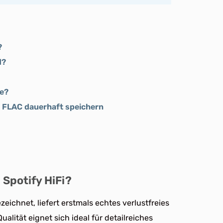
?
d?
de?
ls FLAC dauerhaft speichern
 Spotify HiFi?
ezeichnet, liefert erstmals echtes verlustfreies
alität eignet sich ideal für detailreiches