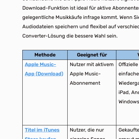
Download-Funktion ist ideal für aktive Abonnenten
gelegentliche Musikkäufe infrage kommt. Wenn Si
Audiodateien speichern und flexibel auf verschi
Converter-Lösung die bessere Wahl sein.
Methode
Geeignet für
Apple Music-
Nutzer mit aktivem
Offiziell
App (Download)
Apple Music-
einfache
Abonnement
Wiederga
iPad, An
Window
Titel im iTunes
Nutzer, die nur
Gekaufte