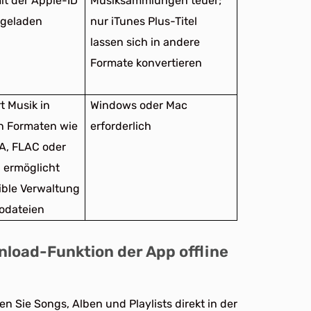
it der Apple-ID
Musiksammlungen teuer;
rgeladen
nur iTunes Plus-Titel
lassen sich in andere
Formate konvertieren
t Musik in
Windows oder Mac
n Formaten wie
erforderlich
A, FLAC oder
 ermöglicht
xible Verwaltung
odateien
load-Funktion der App offline
Sie Songs, Alben und Playlists direkt in der