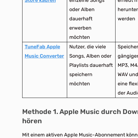
Store kaufen
einzelne Songs
erneut m
oder Alben
herunte
dauerhaft
werden
erwerben
möchten
TuneFab Apple
Nutzer, die viele
Speicher
Music Converter
Songs, Alben oder
gängige
Playlists dauerhaft
MP3, M4
speichern
WAV und
möchten
eine fle
der Audi
Methode 1. Apple Music durch Down
hören
Mit einem aktiven Apple Music-Abonnement können 