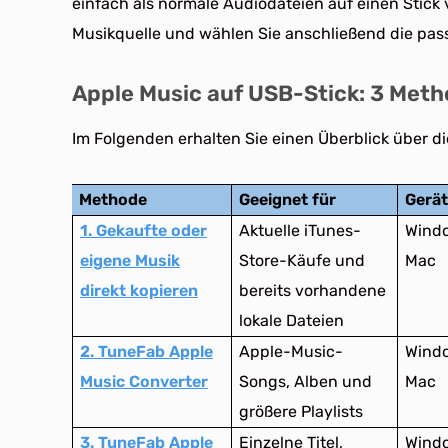
einfach als normale Audiodateien auf einen Stick 
Musikquelle und wählen Sie anschließend die pas
Apple Music auf USB-Stick: 3 Meth
Im Folgenden erhalten Sie einen Überblick über di
Methode
Geeignet für
Gerät
1. Gekaufte oder
Aktuelle iTunes-
Wind
eigene Musik
Store-Käufe und
Mac
direkt kopieren
bereits vorhandene
lokale Dateien
2. TuneFab Apple
Apple-Music-
Wind
Music Converter
Songs, Alben und
Mac
größere Playlists
3. TuneFab Apple
Einzelne Titel,
Wind