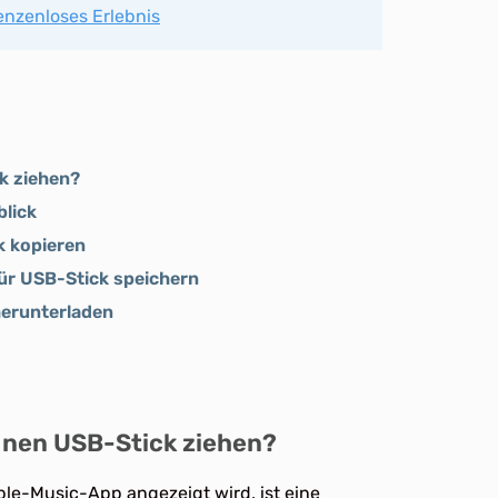
enzenloses Erlebnis
k ziehen?
blick
k kopieren
ür USB-Stick speichern
herunterladen
inen USB-Stick ziehen?
pple-Music-App angezeigt wird, ist eine