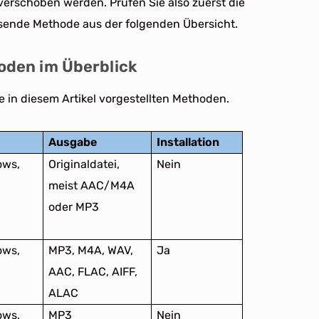
verschoben werden. Prüfen Sie also zuerst die
sende Methode aus der folgenden Übersicht.
oden im Überblick
e in diesem Artikel vorgestellten Methoden.
Ausgabe
Installation
ows,
Originaldatei,
Nein
meist AAC/M4A
oder MP3
ows,
MP3, M4A, WAV,
Ja
AAC, FLAC, AIFF,
ALAC
ows,
MP3
Nein