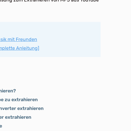
usik mit Freunden
mplette Anleitung]
hieren?
e zu extrahieren
nverter extrahieren
r extrahieren
e