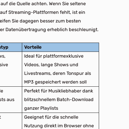
uf die Quelle achten. Wenn Sie seltene
auf Streaming-Plattformen fehlt, ist ein
l greifen Sie dagegen besser zum besten
der Datenübertragung erheblich beschleunigt.
ntyp
Vorteile
ws,
Ideal für plattformexklusive
sive
Videos, lange Shows und
Livestreams, deren Tonspur als
MP3 gespeichert werden soll
le
Perfekt für Musikliebhaber dank
sts aus
blitzschnellem Batch-Download
ganzer Playlists
t
Geeignet für die schnelle
Nutzung direkt im Browser ohne