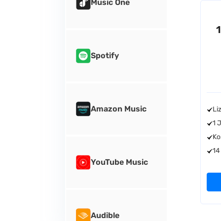
Music One
Spotify
Amazon Music
Li
1 
Ko
14
YouTube Music
Audible