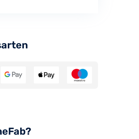
sarten
uneFab?