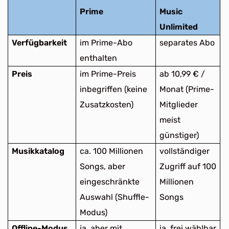
Prime
Music
Unlimited
Verfügbarkeit
im Prime-Abo
separates Abo
enthalten
Preis
im Prime-Preis
ab 10,99 € /
inbegriffen (keine
Monat (Prime-
Zusatzkosten)
Mitglieder
meist
günstiger)
Musikkatalog
ca. 100 Millionen
vollständiger
Songs, aber
Zugriff auf 100
eingeschränkte
Millionen
Auswahl (Shuffle-
Songs
Modus)
Offline-Modus
ja, aber mit
ja, frei wählbar